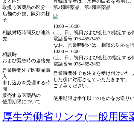
よる区別
登録販売者は、水色の白衣を着用し
取扱う医薬品の区分
第2類医薬品、第3類医薬品
店舗の外観、陳列の様
子
10:00～16:00
相談対応時間及び連絡
(土、日、祝日および会社の指定する
先
電話番号:076-455-3453
なお、営業時間外は、相談の対応を
10:00～16:00
相談時
(土、日、祝日および会社の指定する
および緊急時の連絡先
電話番号:076-455-3453
営業時間外で医薬品購
営業時間外でも注文を受け付けいた
入
した後に対応させていただきます。
申し込みを受理する時
ご了承ください。
間
販売する医薬品の
使用期限は半年以上のものをお送り
使用期限について
厚生労働省リンク(一般用医薬