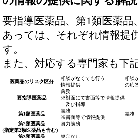
の情報の提供に関する解説
要指導医薬品、第1類医薬品
あっては、それぞれ情報提
す。
また、対応する専門家も下
相談がなくても行う
相談
医薬品のリスク区分
情報提供
の応
義務
要指導医薬品
※対面にて書面等で情報提供
及び指導
義務
第1類医薬品
義務
※書面等で情報提供
第2類医薬品
努力義務
(指定第2類医薬品も含む）
第3類医薬品
規定なし