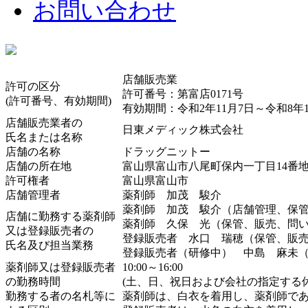
お問い合わせ
店舗販売業
許可の区分
許可番号：第富店0171号
(許可番号、有効期間)
有効期間：令和2年11月7日～令和8年
店舗販売業者の
日東メディック株式会社
氏名または名称
店舗の名称
ドラッグニットー
店舗の所在地
富山県富山市八尾町保内一丁目14番地
許可権者
富山県富山市
店舗管理者
薬剤師 加茂 駿介
薬剤師 加茂 駿介（店舗管理、保
店舗に勤務する薬剤師
薬剤師 久保 光（保管、販売、問
又は登録販売者の
登録販売者 水口 瑞穂（保管、販
氏名及び担当業務
登録販売者（研修中） 中島 麻未
薬剤師又は登録販売者
10:00～16:00
の勤務時間
(土、日、祝日および会社の指定する
勤務する者の名札等に
薬剤師は、白衣を着用し、薬剤師で