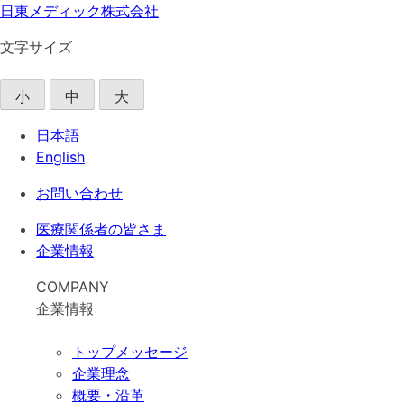
日東メディック株式会社
文字サイズ
小
中
大
日本語
English
お問い合わせ
医療関係者の皆さま
企業情報
COMPANY
企業情報
トップメッセージ
企業理念
概要・沿革