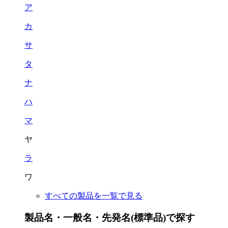
ア
カ
サ
タ
ナ
ハ
マ
ヤ
ラ
ワ
すべての製品を一覧で見る
製品名・一般名・先発名(標準品)で探す