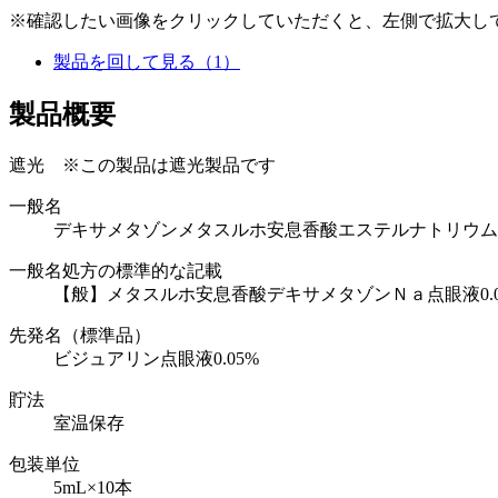
※確認したい画像をクリックしていただくと、左側で拡大し
製品を回して見る（1）
製品概要
遮光
※この製品は遮光製品です
一般名
デキサメタゾンメタスルホ安息香酸エステルナトリウム
一般名処方の標準的な記載
【般】メタスルホ安息香酸デキサメタゾンＮａ点眼液0.0
先発名（標準品）
ビジュアリン点眼液0.05%
貯法
室温保存
包装単位
5mL×10本