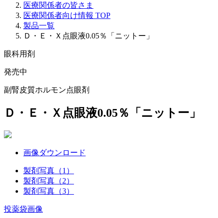
医療関係者の皆さま
医療関係者向け情報 TOP
製品一覧
Ｄ・Ｅ・Ｘ点眼液0.05％「ニットー」
眼科用剤
発売中
副腎皮質ホルモン点眼剤
Ｄ・Ｅ・Ｘ点眼液0.05％「ニットー」
画像ダウンロード
製剤写真（1）
製剤写真（2）
製剤写真（3）
投薬袋画像