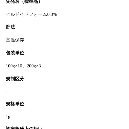
先発名（標準品）
ヒルドイドフォーム0.3%
貯法
室温保存
包装単位
100g×10、200g×3
規制区分
-
規格単位
1g
診療報酬上の扱い