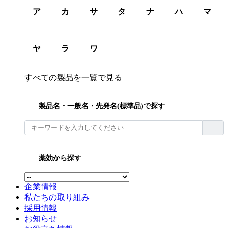
ア
カ
サ
タ
ナ
ハ
マ
ヤ
ラ
ワ
すべての製品を一覧で見る
製品名・一般名・先発名(標準品)で探す
薬効から探す
企業情報
私たちの取り組み
採用情報
お知らせ