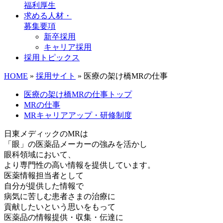
福利厚生
求める人材・
募集要項
新卒採用
キャリア採用
採用トピックス
HOME
»
採用サイト
»
医療の架け橋MRの仕事
医療の架け橋MRの仕事トップ
MRの仕事
MRキャリアアップ・研修制度
日東メディックのMRは
「眼」の医薬品メーカーの強みを活かし
眼科領域において、
より専門性の高い情報を提供しています。
医薬情報担当者として
自分が提供した情報で
病気に苦しむ患者さまの治療に
貢献したいという思いをもって
医薬品の情報提供・収集・伝達に