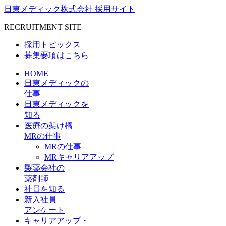
日東メディック株式会社 採用サイト
RECRUITMENT SITE
採用トピックス
募集要項はこちら
HOME
日東メディックの
仕事
日東メディックを
知る
医療の架け橋
MRの仕事
MRの仕事
MRキャリアアップ
製薬会社の
薬剤師
社員を知る
新入社員
アンケート
キャリアアップ・